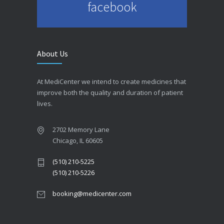
facebook
About Us
At MediCenter we intend to create medicines that
improve both the quality and duration of patient
lives.
2702 Memory Lane
Chicago, IL 60605
(510) 210-5225
(510) 210-5226
booking@medicenter.com