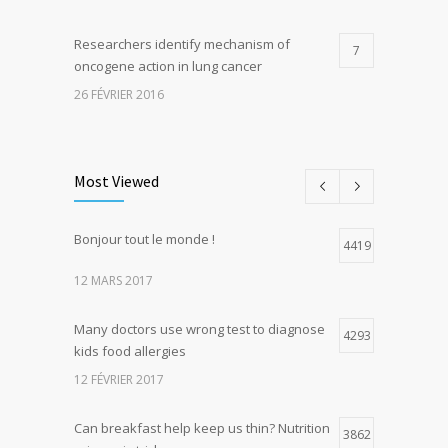
Researchers identify mechanism of
7
oncogene action in lung cancer
26 FÉVRIER 2016
Can breakfast help keep us thin? Nutrition
5
science is tricky
Most Viewed
5 JANVIER 2017
Bonjour tout le monde !
Hormone dramatically increases insulin
4419
4
production, possible diabetes
12 MARS 2017
breakthrough
25 OCTOBRE 2016
Many doctors use wrong test to diagnose
4293
kids food allergies
12 FÉVRIER 2017
Can breakfast help keep us thin? Nutrition
3862