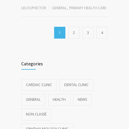
LELOUPVICTOR
GENERAL
,
PRIMARY HEALTH CARE
1
2
3
4
Categories
CARDIAC CLINIC
DENTAL CLINIC
GENERAL
HEALTH
NEWS
NON CLASSÉ
OPHTHALMOLOGY CLINIC