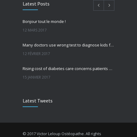
Latest Posts
Bonjour tout le monde !
12 MARS 2017
Many doctors use wrong test to diagnose kids food allergies
12 FÉVRIER 2017
Rising cost of diabetes care concerns patients and doctors
15 JANVIER 2017
Can breakfast help keep us thin? Nutrition science is tricky
Latest Tweets
5 JANVIER 2017
New report: Abortions in US drop to lowest level since 1974
22 DÉCEMBRE 2016
© 2017 Victor Leloup Ostéopathe. All rights